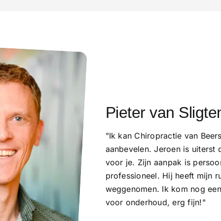
Dinah Erdmann
"Moest meneer van Beers tijde
raadplegen over een vernauwd
een afspraak en de behandeli
de volgende dag symptoomvrij
vriendelijk en meegaand. De 
was geen probleem. Een Duit
hem bood zelfs aan om te tol