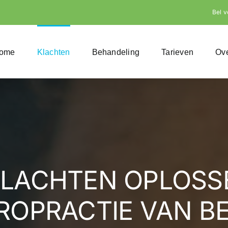
Bel v
ome
Klachten
Behandeling
Tarieven
Ov
KLACHTEN OPLOSSE
ROPRACTIE VAN B