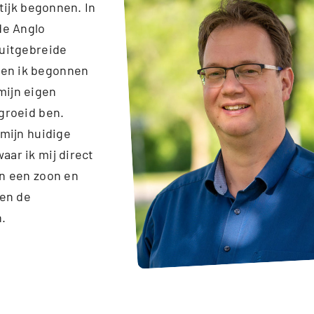
ktijk begonnen. In
de Anglo
 uitgebreide
ben ik begonnen
mijn eigen
egroeid ben.
 mijn huidige
aar ik mij direct
an een zoon en
 en de
n.